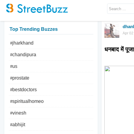
dhan
Top Trending Buzzes
Apr 02
jharkhand
#
धनबाद में पू
chandipura
#
us
#
prostate
#
bestdoctors
#
spiritualhomeo
#
vinesh
#
abhijit
#