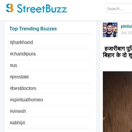
pint
Top Trending Buzzes
Jun 10
jharkhand
#
 हजारीबाग पुलिस की बड़ी कामयाबी: बरही के विक्की सोनी हत्याकांड का 48 घंटे में खुलासा, 
chandipura
#
बिहार के दो श
us
#
prostate
#
bestdoctors
#
spiritualhomeo
#
vinesh
#
abhijit
#