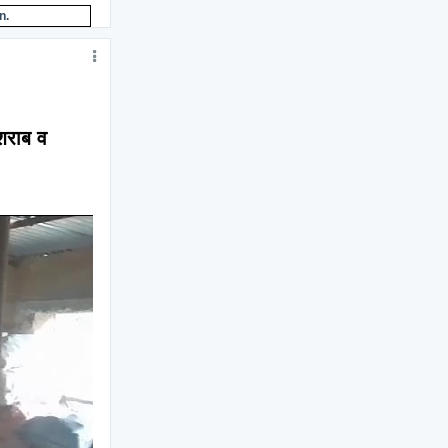
n.
शराब व 