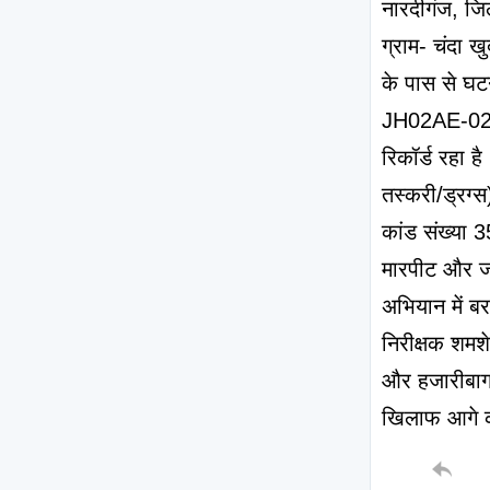
नारदीगंज, जि
ग्राम- चंदा खु
के पास से घटन
JH02AE-0232)
रिकॉर्ड रहा ह
तस्करी/ड्रग्
कांड संख्या 3
मारपीट और जा
अभियान में ब
निरीक्षक शमशे
और हजारीबाग 
खिलाफ आगे की