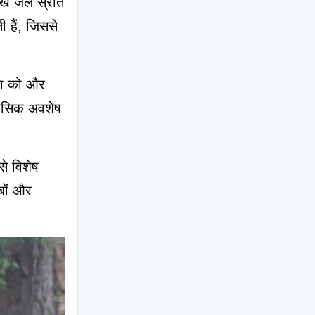
ुख जल स्रोत 
हैं, जिससे 
ा को और 
हासिक अवशेष 
 विशेष 
बों और 