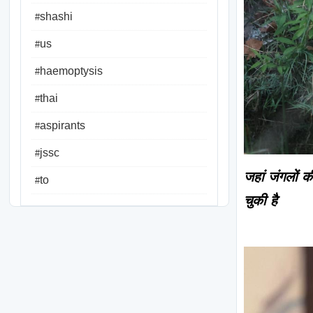
shashi
#
us
#
haemoptysis
#
thai
#
aspirants
#
jssc
#
जहां जंगलों 
to
#
चुकी है