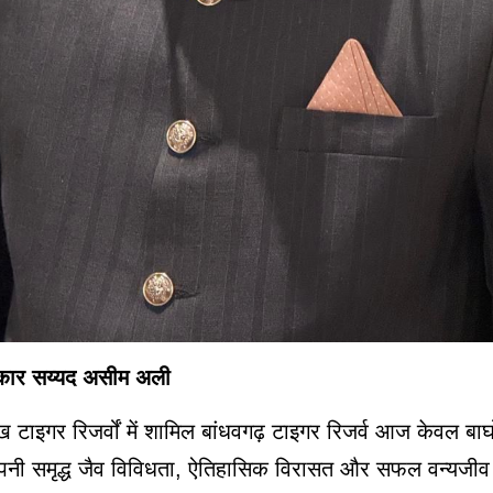
कार सय्यद असीम अली
ख टाइगर रिजर्वों में शामिल बांधवगढ़ टाइगर रिजर्व आज केवल बाघो
अपनी समृद्ध जैव विविधता, ऐतिहासिक विरासत और सफल वन्यजीव स