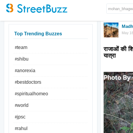
Madh
May 18
Top Trending Buzzes
team
#
राजाओं की शिक
यात्रा
shibu
#
anorexia
#
bestdoctors
#
spiritualhomeo
#
world
#
jpsc
#
rahul
#