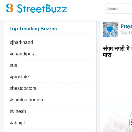
Praya
Top Trending Buzzes
May 18
jharkhand
#
संगम नगरी में
chandipura
#
us
#
prostate
#
bestdoctors
#
spiritualhomeo
#
vinesh
#
abhijit
#