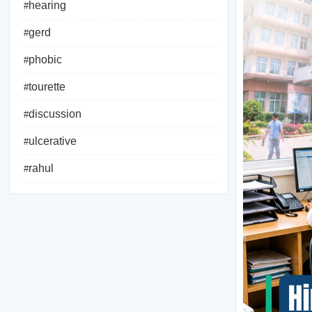
hearing
#
gerd
#
phobic
#
tourette
#
discussion
#
ulcerative
#
rahul
#