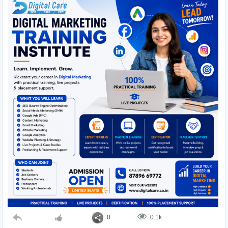
:
0
0.1k