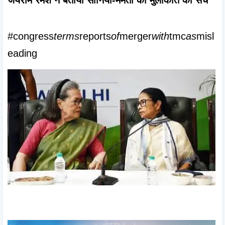
#congress
terms
reports
of
merger
with
tmc
as
misl
eading