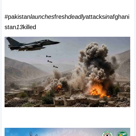
#pakistan
launches
fresh
deadly
attacks
in
afghani
stan
13
killed 