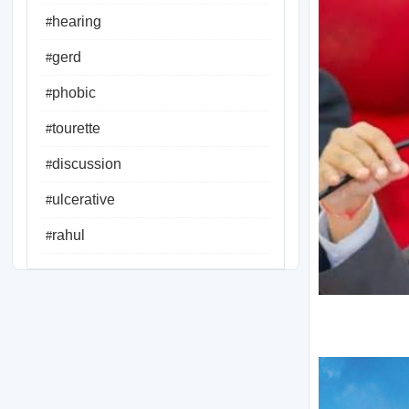
hearing
#
gerd
#
phobic
#
tourette
#
discussion
#
ulcerative
#
rahul
#