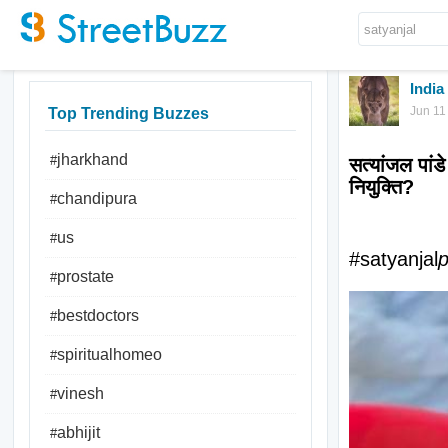
India
Jun 11
Top Trending Buzzes
jharkhand
#
सत्यांजल पांडे
नियुक्ति?
chandipura
#
us
#
#satyanjal
prostate
#
bestdoctors
#
spiritualhomeo
#
vinesh
#
abhijit
#